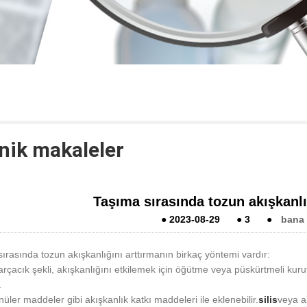
nik makaleler
Taşıma sırasında tozun akışkanlığı
●
2023-08-29
●
3
●
bana 
ırasında tozun akışkanlığını arttırmanın birkaç yöntemi vardır:
rçacık şekli, akışkanlığını etkilemek için öğütme veya püskürtmeli kurut
.
nüler maddeler gibi akışkanlık katkı maddeleri ile eklenebilir.
silis
veya al