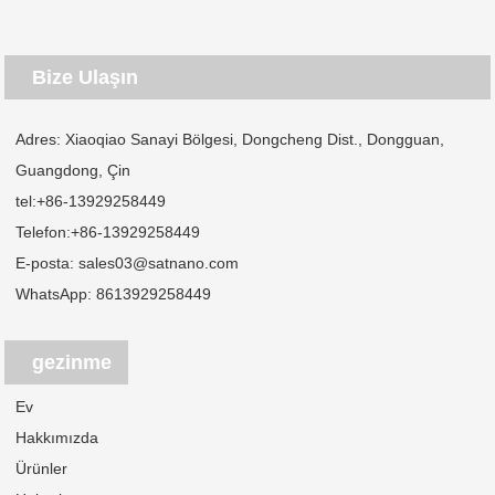
Bize Ulaşın
Adres: Xiaoqiao Sanayi Bölgesi, Dongcheng Dist., Dongguan,
Guangdong, Çin
tel:
+86-13929258449
Telefon:
+86-13929258449
E-posta:
sales03@satnano.com
WhatsApp:
8613929258449
gezinme
Ev
Hakkımızda
Ürünler