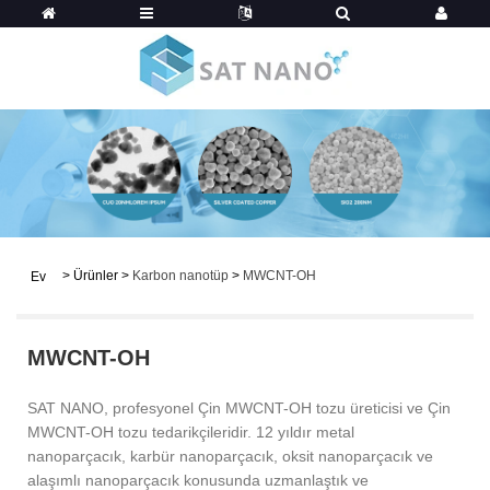
>
Ürünler
>
Karbon nanotüp
>
MWCNT-OH
Ev
MWCNT-OH
SAT NANO, profesyonel Çin MWCNT-OH tozu üreticisi ve Çin
MWCNT-OH tozu tedarikçileridir. 12 yıldır metal
nanoparçacık, karbür nanoparçacık, oksit nanoparçacık ve
alaşımlı nanoparçacık konusunda uzmanlaştık ve