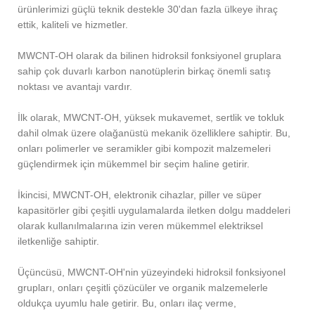
ürünlerimizi güçlü teknik destekle 30'dan fazla ülkeye ihraç
ettik, kaliteli ve hizmetler.
MWCNT-OH olarak da bilinen hidroksil fonksiyonel gruplara
sahip çok duvarlı karbon nanotüplerin birkaç önemli satış
noktası ve avantajı vardır.
İlk olarak, MWCNT-OH, yüksek mukavemet, sertlik ve tokluk
dahil olmak üzere olağanüstü mekanik özelliklere sahiptir. Bu,
onları polimerler ve seramikler gibi kompozit malzemeleri
güçlendirmek için mükemmel bir seçim haline getirir.
İkincisi, MWCNT-OH, elektronik cihazlar, piller ve süper
kapasitörler gibi çeşitli uygulamalarda iletken dolgu maddeleri
olarak kullanılmalarına izin veren mükemmel elektriksel
iletkenliğe sahiptir.
Üçüncüsü, MWCNT-OH'nin yüzeyindeki hidroksil fonksiyonel
grupları, onları çeşitli çözücüler ve organik malzemelerle
oldukça uyumlu hale getirir. Bu, onları ilaç verme,