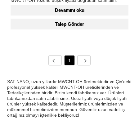
MWCNT-OH Tozunu düşük fiyatla doğrudan satın alın.
Devamını oku
Talep Gönder
1
SAT NANO, uzun yıllardır MWCNT-OH üretmektedir ve Çin'deki
profesyonel yüksek kaliteli MWCNT-OH üreticilerinden ve
Tedarikçilerinden biridir. Bizim kendi fabrikamız var. Ürünleri
fabrikamızdan satın alabilirsiniz. Ucuz fiyatlı veya düşük fiyatlı
ürünler yüksek kalitededir. Müşterilerimiz ürünlerimizden ve
mükemmel hizmetimizden memnun. Güvenilir uzun vadeli iş
ortağınız olmayı içtenlikle bekliyoruz!