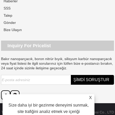
Haberler
SSS
Talep
Gönder
Bize Ulaşın
Inquiry For Pricelist
Bakır nanoparçacık, boron nitrür bıyık, silisyum karbür nanoparçacık
veya fiyat listesi ile ilgili sorularınız için lütfen bize e-postanızı bırakın,
24 saat içinde sizinle iletişime geçeceğiz.
X
Size daha iyi bir gezinme deneyimi sunmak,
site trafiğini analiz etmek ve içeriği
Telif Hakkı © 2023 Dongguan SAT nano teknoloji malzemesi Co., LTD