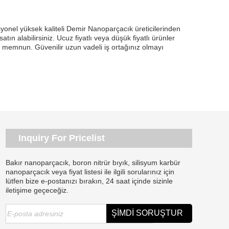
onel yüksek kaliteli Demir Nanoparçacık üreticilerinden
tın alabilirsiniz. Ucuz fiyatlı veya düşük fiyatlı ürünler
 memnun. Güvenilir uzun vadeli iş ortağınız olmayı
Inquiry For Pricelist
Bakır nanoparçacık, boron nitrür bıyık, silisyum karbür
nanoparçacık veya fiyat listesi ile ilgili sorularınız için
lütfen bize e-postanızı bırakın, 24 saat içinde sizinle
iletişime geçeceğiz.