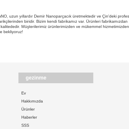
O, uzun yıllardır Demir Nanoparçacık üretmektedir ve Çin'deki profesy
rikçilerinden biridir. Bizim kendi fabrikamız var. Ürünleri fabrikamızdan sa
kalitededir. Müşterilerimiz ürünlerimizden ve mükemmel hizmetimizden
kle bekliyoruz!
gezinme
Ev
Hakkımızda
Ürünler
Haberler
SSS