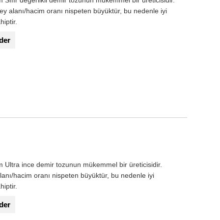
fır değerlikli demir tozunun mükemmel bir üreticisidir.
zey alanı/hacim oranı nispeten büyüktür, bu nedenle iyi
hiptir.
der
ltra ince demir tozunun mükemmel bir üreticisidir.
lanı/hacim oranı nispeten büyüktür, bu nedenle iyi
hiptir.
der