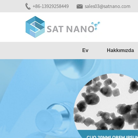
+86-13929258449
sales03@satnano.com
Ev
Hakkımızda