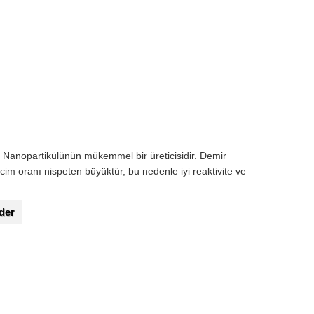
anopartikülünün mükemmel bir üreticisidir. Demir
im oranı nispeten büyüktür, bu nedenle iyi reaktivite ve
der