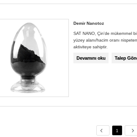
Demir Nanotoz
SAT NANO, Çin'de mükemmel bir 
yüzey alanı/hacim oranı nispeten 
aktiviteye sahiptir.
Devamını oku
Talep Gön
1