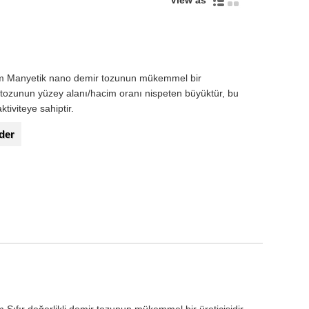
View as
 Manyetik nano demir tozunun mükemmel bir
r tozunun yüzey alanı/hacim oranı nispeten büyüktür, bu
aktiviteye sahiptir.
der