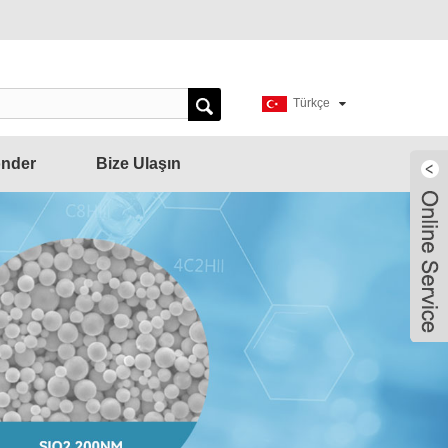
Türkçe
önder
Bize Ulaşın