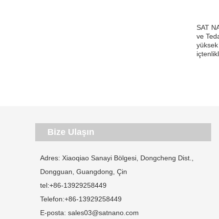
SAT NAN
ve Teda
yüksek 
içtenli
Bize Ulaşın
Adres: Xiaoqiao Sanayi Bölgesi, Dongcheng Dist.,
Dongguan, Guangdong, Çin
tel:
+86-13929258449
Telefon:
+86-13929258449
E-posta:
sales03@satnano.com