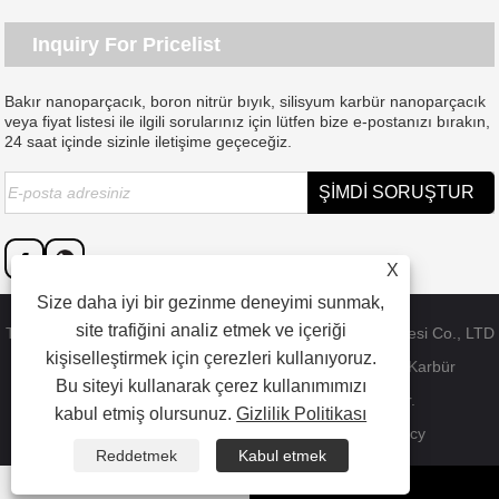
Inquiry For Pricelist
Bakır nanoparçacık, boron nitrür bıyık, silisyum karbür nanoparçacık
veya fiyat listesi ile ilgili sorularınız için lütfen bize e-postanızı bırakın,
24 saat içinde sizinle iletişime geçeceğiz.
X
Size daha iyi bir gezinme deneyimi sunmak,
site trafiğini analiz etmek ve içeriği
Telif Hakkı © 2023 Dongguan SAT nano teknoloji malzemesi Co., LTD
kişiselleştirmek için çerezleri kullanıyoruz.
- Çin Bakır Nanoparçacık, Bor Nitrür Bıyık, Silisyum Karbür
Bu siteyi kullanarak çerez kullanımımızı
Nanoparçacık Fabrikası - Tüm Hakları Saklıdır.
kabul etmiş olursunuz.
Gizlilik Politikası
Bağlantılar
Sitemap
RSS
XML
Privacy Policy
Reddetmek
Kabul etmek