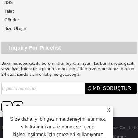
SSS
Talep
Gönder
Bize Ulaşın
Inquiry For Pricelist
Bakır nanoparçacık, boron nitrür bıyık, silisyum karbür nanoparçacık
veya fiyat listesi ile ilgili sorularınız için lütfen bize e-postanızı bırakın,
24 saat içinde sizinle iletişime geçeceğiz.
X
Size daha iyi bir gezinme deneyimi sunmak,
site trafiğini analiz etmek ve içeriği
Telif Hakkı © 2023 Dongguan SAT nano teknoloji malzemesi Co., LTD
kişiselleştirmek için çerezleri kullanıyoruz.
- Çin Bakır Nanoparçacık, Bor Nitrür Bıyık, Silisyum Karbür