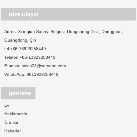
Bize Ulaşın
Adres: Xiaoqiao Sanayi Bölgesi, Dongcheng Dist., Dongguan,
Guangdong, Çin
tel:
+86-13929258449
Telefon:
+86-13929258449
E-posta:
sales03@satnano.com
WhatsApp:
8613929258449
gezinme
Ev
Hakkımızda
Ürünler
Haberler